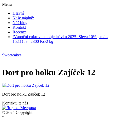
Menu
Hlavní
Naše náplně:
Náš blog
Kontakt
Recenze
!Vánoční cukroví na objednávku 2025! Sleva 10% jen do
15.11! Jen 2300 Kč/2 kg!
Sweetcakes
Dort pro holku Zajíček 12
Dort pro holku Zajíček 12
Kontaktujte nás
© 2024 Copyright