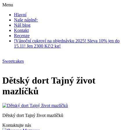
Menu
Hlavní
Naše náplně:
Náš blog
Kontakt
Recenze
!Vánoční cukroví na objednávku 2025! Sleva 10% jen do
15.11! Jen 2300 Kč/2 kg!
Sweetcakes
Dětský dort Tajný život
mazlíčků
Dětský dort Tajný život mazlíčků
Kontaktujte nás