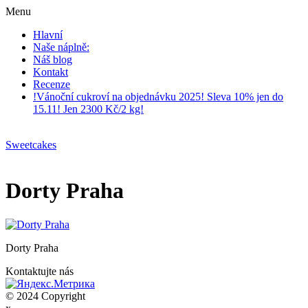
Menu
Hlavní
Naše náplně:
Náš blog
Kontakt
Recenze
!Vánoční cukroví na objednávku 2025! Sleva 10% jen do
15.11! Jen 2300 Kč/2 kg!
Sweetcakes
Dorty Praha
Dorty Praha
Kontaktujte nás
© 2024 Copyright