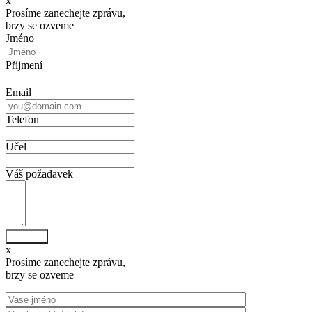
x
Prosíme zanechejte zprávu,
brzy se ozveme
Jméno
Příjmení
Email
Telefon
Učel
Váš požadavek
Odeslat
x
Prosíme zanechejte zprávu,
brzy se ozveme