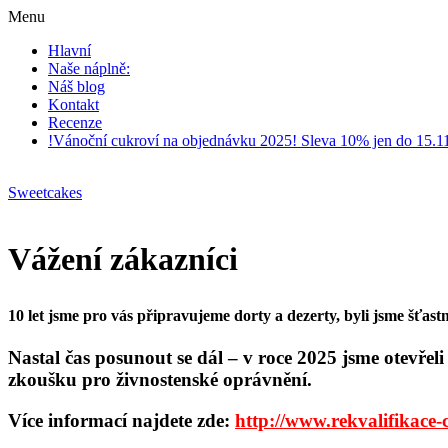
Menu
Hlavní
Naše náplně:
Náš blog
Kontakt
Recenze
!Vánoční cukroví na objednávku 2025! Sleva 10% jen do 15.1
Sweetcakes
Vážení zákazníci
10 let jsme pro vás připravujeme dorty a dezerty, byli jsme šťastní
Nastal čas posunout se dál – v roce 2025 jsme otevřel
zkoušku pro živnostenské oprávnění.
Více informací najdete zde:
http://www.rekvalifikace-