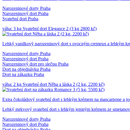
Narozeninové dorty Praha
Narozeninový dort Praha
Svatební dort Praha
váha: 3 kg
Svatební dort Elegance 2 (3 kg 2800 kč)
Lehký vanilkový narozeninový dort s ovocným cremeux a lehkým kr
Narozeninové dorty Praha
Narozeninový dort Praha
Narozeninový dort pro slečnu Praha
Dort na objednávku Praha
Dort na zákazku Praha
váha: 2 kg
Svatební dort Něha a láska 2 (2 kg, 2200 kč)
Extra čokoládový svatební dort s lehkým krémem na mascarpone a jo
Lehký mrkvový svatební dort s lehkým jemným krémem ze smetanov
Narozeninové dorty Praha
Narozeninový dort Praha
Dort na objednávku Praha