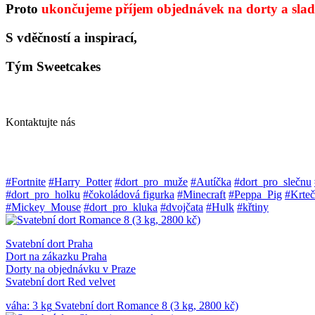
Proto
ukončujeme příjem objednávek na dorty a slad
S vděčností a inspirací,
Tým Sweetcakes
Kontaktujte nás
#Fortnite
#Harry_Potter
#dort_pro_muže
#Autíčka
#dort_pro_slečnu
#dort_pro_holku
#čokoládová figurka
#Minecraft
#Peppa_Pig
#Krte
#Mickey_Mouse
#dort_pro_kluka
#dvojčata
#Hulk
#křtiny
Svatební dort Praha
Dort na zákazku Praha
Dorty na objednávku v Praze
Svatební dort Red velvet
váha: 3 kg
Svatební dort Romance 8 (3 kg, 2800 kč)