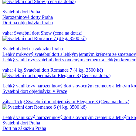
Svatební dort Praha
Narozeninové dorty Praha
Dort na objednávku Praha
váha:
Svatební dort Show (cena na dotaz)
Svatební dort na zákazku Praha
Lehký mrkvový svatební dort s lehkým jemným krémem ze smetanov
Lehký vanilkový svatební dort s ovocným cremeux a lehkým krémem
váha: 4 kg
Svatební dort Romance 7 (4 kg, 3500 kč)
Lehký vanilkový narozeninový dort s ovocným cremeux a lehkým kr
Svatební dort objednávku v Praze
váha: 15 kg
Svatební dort objednávku Elegance 3 (Cena na dotaz)
Lehký vanilkový narozeninový dort s ovocným cremeux a lehkým kr
Svatební dort Praha
Dort na zákazku Praha