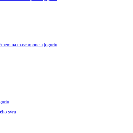
émem na mascarpone a jogurtu
gurtu
ého sýru