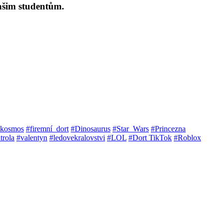
ašim studentům.
kosmos
#firemní_dort
#Dinosaurus
#Star_Wars
#Princezna
trola
#valentyn
#ledovekralovstvi
#LOL
#Dort TikTok
#Roblox