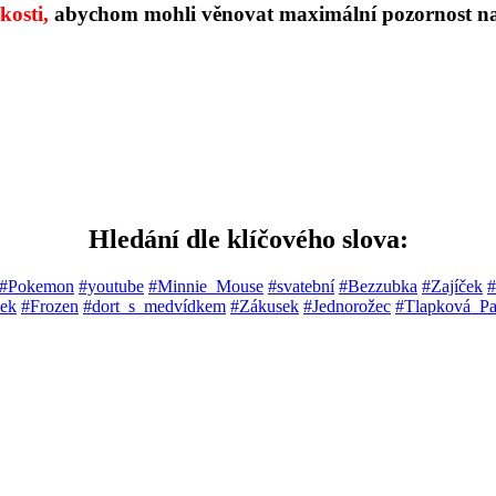
kosti,
abychom mohli věnovat maximální pozornost n
Hledání dle klíčového slova:
#Pokemon
#youtube
#Minnie_Mouse
#svatební
#Bezzubka
#Zajíček
#
ček
#Frozen
#dort_s_medvídkem
#Zákusek
#Jednorožec
#Tlapková_Pa