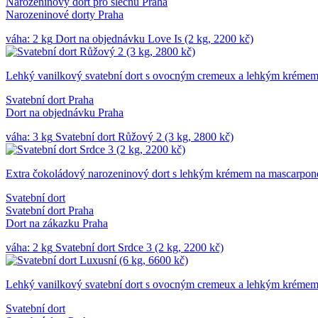
Narozeninový dort pro slečnu Praha
Narozeninové dorty Praha
váha: 2 kg
Dort na objednávku Love Is (2 kg, 2200 kč)
Lehký vanilkový svatební dort s ovocným cremeux a lehkým krémem
Svatební dort Praha
Dort na objednávku Praha
váha: 3 kg
Svatební dort Růžový 2 (3 kg, 2800 kč)
Extra čokoládový narozeninový dort s lehkým krémem na mascarpone
Svatební dort
Svatební dort Praha
Dort na zákazku Praha
váha: 2 kg
Svatební dort Srdce 3 (2 kg, 2200 kč)
Lehký vanilkový svatební dort s ovocným cremeux a lehkým krémem
Svatební dort