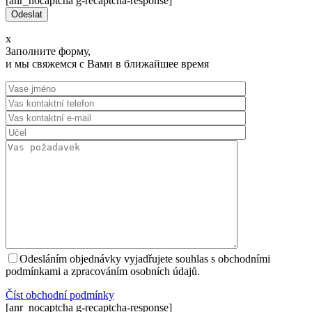
[anr_nocaptcha g-recaptcha-response]
x
Заполните форму,
и мы свяжемся с Вами в ближайшее время
Odesláním objednávky vyjadřujete souhlas s obchodními
podmínkami a zpracováním osobních údajů.
Číst оbchodní podmínky
[anr_nocaptcha g-recaptcha-response]