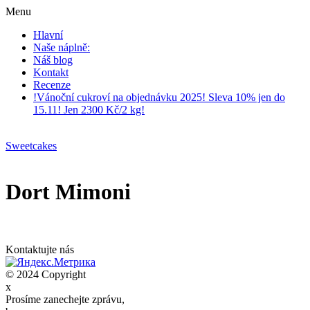
Menu
Hlavní
Naše náplně:
Náš blog
Kontakt
Recenze
!Vánoční cukroví na objednávku 2025! Sleva 10% jen do
15.11! Jen 2300 Kč/2 kg!
Sweetcakes
Dort Mimoni
Kontaktujte nás
© 2024 Copyright
x
Prosíme zanechejte zprávu,