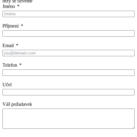
brzy se ozveme
Jméno
Příjmení
Email
Telefon
Učel
Váš požadavek