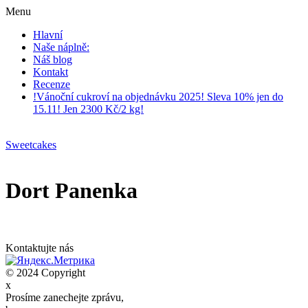
Menu
Hlavní
Naše náplně:
Náš blog
Kontakt
Recenze
!Vánoční cukroví na objednávku 2025! Sleva 10% jen do
15.11! Jen 2300 Kč/2 kg!
Sweetcakes
Dort Panenka
Kontaktujte nás
© 2024 Copyright
x
Prosíme zanechejte zprávu,