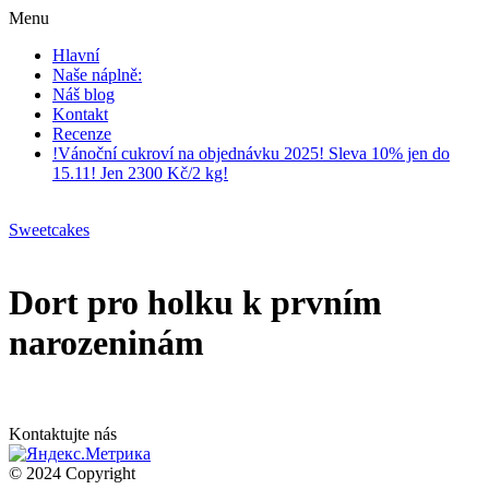
Menu
Hlavní
Naše náplně:
Náš blog
Kontakt
Recenze
!Vánoční cukroví na objednávku 2025! Sleva 10% jen do
15.11! Jen 2300 Kč/2 kg!
Sweetcakes
Dort pro holku k prvním
narozeninám
Kontaktujte nás
© 2024 Copyright