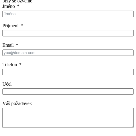
brzy se ozveme
Jméno
Příjmení
Email
Telefon
Učel
Váš požadavek