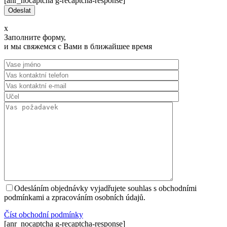
[anr_nocaptcha g-recaptcha-response]
x
Заполните форму,
и мы свяжемся с Вами в ближайшее время
Odesláním objednávky vyjadřujete souhlas s obchodními
podmínkami a zpracováním osobních údajů.
Číst оbchodní podmínky
[anr_nocaptcha g-recaptcha-response]