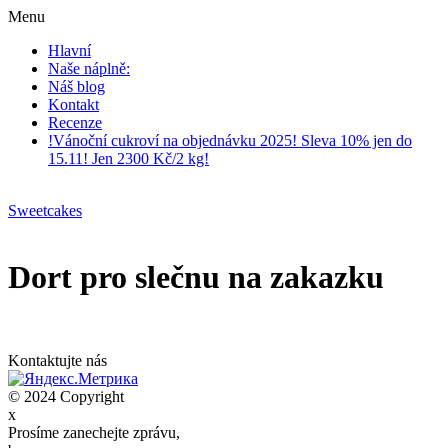
Menu
Hlavní
Naše náplně:
Náš blog
Kontakt
Recenze
!Vánoční cukroví na objednávku 2025! Sleva 10% jen do
15.11! Jen 2300 Kč/2 kg!
Sweetcakes
Dort pro slečnu na zakazku
Kontaktujte nás
© 2024 Copyright
x
Prosíme zanechejte zprávu,