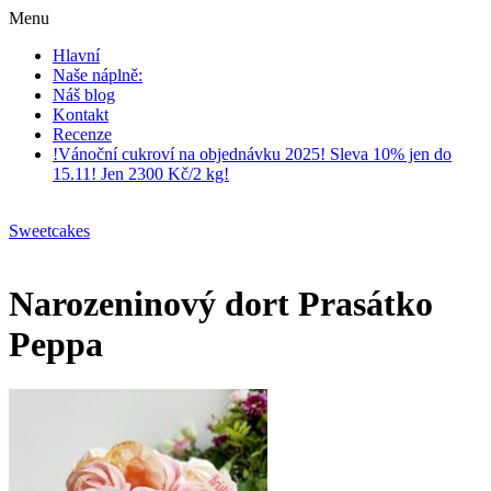
Menu
Hlavní
Naše náplně:
Náš blog
Kontakt
Recenze
!Vánoční cukroví na objednávku 2025! Sleva 10% jen do
15.11! Jen 2300 Kč/2 kg!
Sweetcakes
Narozeninový dort Prasátko
Peppa