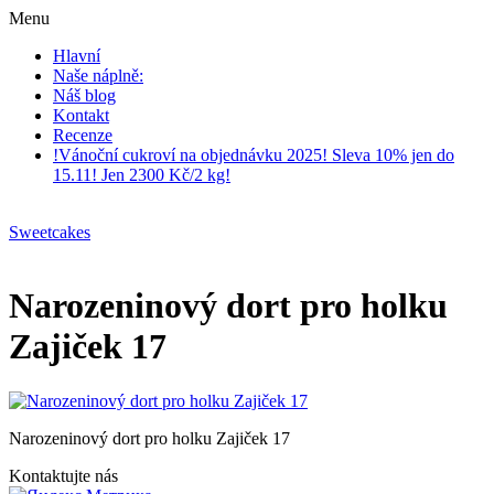
Menu
Hlavní
Naše náplně:
Náš blog
Kontakt
Recenze
!Vánoční cukroví na objednávku 2025! Sleva 10% jen do
15.11! Jen 2300 Kč/2 kg!
Sweetcakes
Narozeninový dort pro holku
Zajiček 17
Narozeninový dort pro holku Zajiček 17
Kontaktujte nás