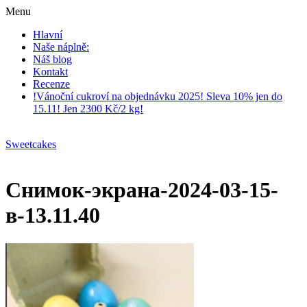
Menu
Hlavní
Naše náplně:
Náš blog
Kontakt
Recenze
!Vánoční cukroví na objednávku 2025! Sleva 10% jen do
15.11! Jen 2300 Kč/2 kg!
Sweetcakes
Снимок-экрана-2024-03-15-
в-13.11.40