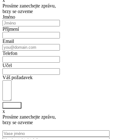
x
Prosíme zanechejte zprávu,
brzy se ozveme
Jméno
Příjmení
Email
Telefon
Učel
Váš požadavek
Odeslat
x
Prosíme zanechejte zprávu,
brzy se ozveme