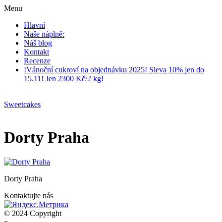
Menu
Hlavní
Naše náplně:
Náš blog
Kontakt
Recenze
!Vánoční cukroví na objednávku 2025! Sleva 10% jen do
15.11! Jen 2300 Kč/2 kg!
Sweetcakes
Dorty Praha
Dorty Praha
Kontaktujte nás
© 2024 Copyright