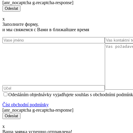
[anr_nocaptcha g-recaptcha-response]
x
Заполните форму,
и мы свяжемся с Вами в ближайшее время
Odesláním objednávky vyjadřujete souhlas s obchodními podmínk
Číst оbchodní podmínky
[anr_nocaptcha g-recaptcha-response]
x
Ваша заявка успешно отправлена!