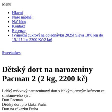
Menu
Hlavní
Naše náplně:
Náš blog
Kontakt
Recenze
!Vánoční cukroví na objednávku 2025! Sleva 10% jen do
15.11! Jen 2300 Kč/2 kg!
Sweetcakes
Dětský dort na narozeniny
Pacman 2 (2 kg, 2200 kč)
Lehký mrkvový narozeninový dort s lehkým jemným krémem ze
smetanového sýru
Dort Pacman
Dětský dort pro kluka Praha
Dort na zákazku Praha