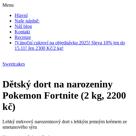
Menu
Hlavní
Naše náplně:
Náš blog
Kontakt
Recenze
!Vánoční cukroví na objednávku 2025! Sleva 10% jen do
15.11! Jen 2300 Kč/2 kg!
Sweetcakes
Dětský dort na narozeniny
Pokemon Fortnite (2 kg, 2200
kč)
Lehký mrkvový narozeninový dort s lehkým jemným krémem ze
smetanového sýru