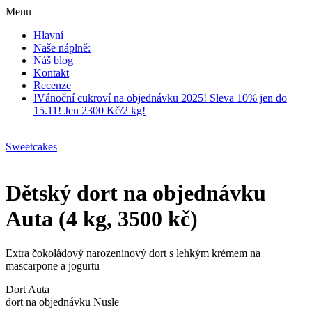
Menu
Hlavní
Naše náplně:
Náš blog
Kontakt
Recenze
!Vánoční cukroví na objednávku 2025! Sleva 10% jen do
15.11! Jen 2300 Kč/2 kg!
Sweetcakes
Dětský dort na objednávku
Auta (4 kg, 3500 kč)
Extra čokoládový narozeninový dort s lehkým krémem na
mascarpone a jogurtu
Dort Auta
dort na objednávku Nusle