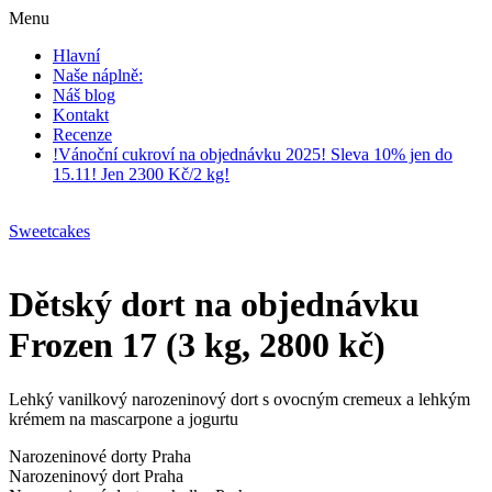
Menu
Hlavní
Naše náplně:
Náš blog
Kontakt
Recenze
!Vánoční cukroví na objednávku 2025! Sleva 10% jen do
15.11! Jen 2300 Kč/2 kg!
Sweetcakes
Dětský dort na objednávku
Frozen 17 (3 kg, 2800 kč)
Lehký vanilkový narozeninový dort s ovocným cremeux a lehkým
krémem na mascarpone a jogurtu
Narozeninové dorty Praha
Narozeninový dort Praha