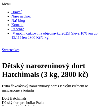
Menu
Hlavní
Naše náplně:
Náš blog
Kontakt
Recenze
!Vánoční cukroví na objednávku 2025! Sleva 10% jen do
15.11! Jen 2300 Kč/2 kg!
Sweetcakes
Dětský narozeninový dort
Hatchimals (3 kg, 2800 kč)
Extra čokoládový narozeninový dort s lehkým krémem na
mascarpone a jogurtu
Dort Hatchimals
Dětský dort pro holku Praha