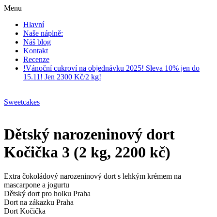
Menu
Hlavní
Naše náplně:
Náš blog
Kontakt
Recenze
!Vánoční cukroví na objednávku 2025! Sleva 10% jen do
15.11! Jen 2300 Kč/2 kg!
Sweetcakes
Dětský narozeninový dort
Kočička 3 (2 kg, 2200 kč)
Extra čokoládový narozeninový dort s lehkým krémem na
mascarpone a jogurtu
Dětský dort pro holku Praha
Dort na zákazku Praha
Dort Kočička