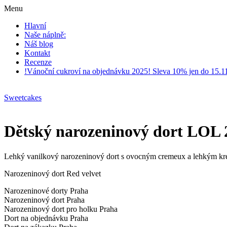
Menu
Hlavní
Naše náplně:
Náš blog
Kontakt
Recenze
!Vánoční cukroví na objednávku 2025! Sleva 10% jen do 15.1
Sweetcakes
Dětský narozeninový dort LOL 2
Lehký vanilkový narozeninový dort s ovocným cremeux a lehkým kr
Narozeninový dort Red velvet
Narozeninové dorty Praha
Narozeninový dort Praha
Narozeninový dort pro holku Praha
Dort na objednávku Praha