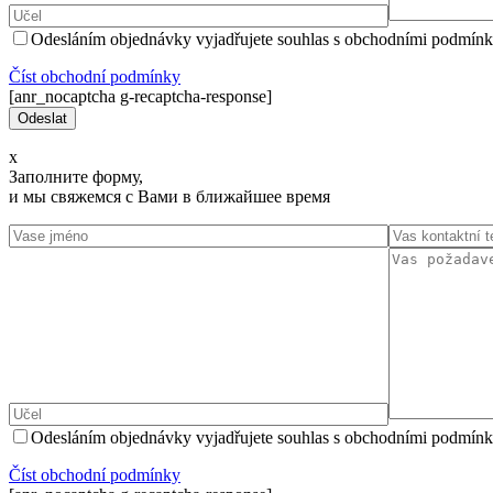
Odesláním objednávky vyjadřujete souhlas s obchodními podmínk
Číst оbchodní podmínky
[anr_nocaptcha g-recaptcha-response]
x
Заполните форму,
и мы свяжемся с Вами в ближайшее время
Odesláním objednávky vyjadřujete souhlas s obchodními podmínk
Číst оbchodní podmínky