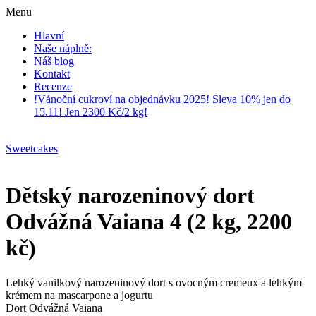
Menu
Hlavní
Naše náplně:
Náš blog
Kontakt
Recenze
!Vánoční cukroví na objednávku 2025! Sleva 10% jen do
15.11! Jen 2300 Kč/2 kg!
Sweetcakes
Dětský narozeninový dort
Odvážná Vaiana 4 (2 kg, 2200
kč)
Lehký vanilkový narozeninový dort s ovocným cremeux a lehkým
krémem na mascarpone a jogurtu
Dort Odvážná Vaiana