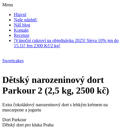
Menu
Hlavní
Naše náplně:
Náš blog
Kontakt
Recenze
!Vánoční cukroví na objednávku 2025! Sleva 10% jen do
15.11! Jen 2300 Kč/2 kg!
Sweetcakes
Dětský narozeninový dort
Parkour 2 (2,5 kg, 2500 kč)
Extra čokoládový narozeninový dort s lehkým krémem na
mascarpone a jogurtu
Dort Parkour
Dětský dort pro kluka Praha