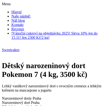
Menu
Hlavní
Naše náplně:
Náš blog
Kontakt
Recenze
!Vánoční cukroví na objednávku 2025! Sleva 10% jen do
15.11! Jen 2300 Kč/2 kg!
Sweetcakes
Dětský narozeninový dort
Pokemon 7 (4 kg, 3500 kč)
Lehký vanilkový narozeninový dort s ovocným cremeux a lehkým
krémem na mascarpone a jogurtu
Narozeninové dorty Praha
Narozeninový dort Praha