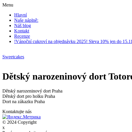
Menu
Hlavní
Naše náplně:
Náš blog
Kontakt
Recenze
!Vánoční cukroví na objednávku 2025! Sleva 10% jen do 15.1
Sweetcakes
Dětský narozeninový dort Totoro
Dětský narozeninový dort Praha
Dětský dort pro holku Praha
Dort na zákazku Praha
Kontaktujte nás
© 2024 Copyright
x