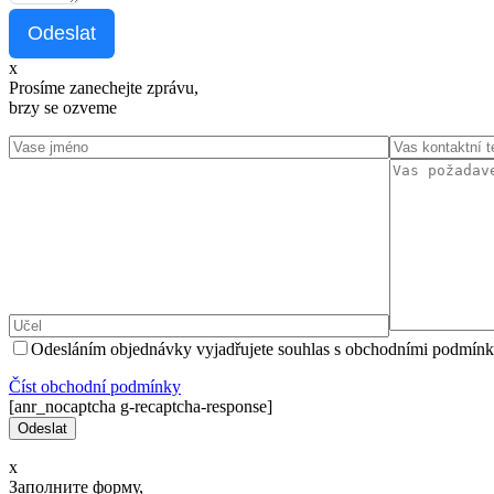
Odeslat
x
Prosíme zanechejte zprávu,
brzy se ozveme
Odesláním objednávky vyjadřujete souhlas s obchodními podmínk
Číst оbchodní podmínky
[anr_nocaptcha g-recaptcha-response]
x
Заполните форму,