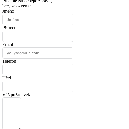
Prosíme zanechejte zprávu,
brzy se ozveme
Jméno
Příjmení
Email
Telefon
Učel
Váš požadavek