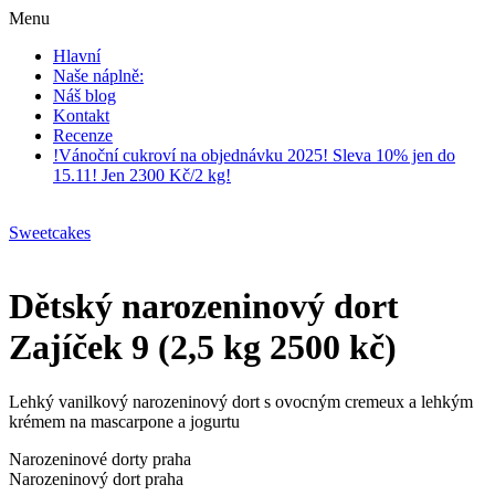
Menu
Hlavní
Naše náplně:
Náš blog
Kontakt
Recenze
!Vánoční cukroví na objednávku 2025! Sleva 10% jen do
15.11! Jen 2300 Kč/2 kg!
Sweetcakes
Dětský narozeninový dort
Zajíček 9 (2,5 kg 2500 kč)
Lehký vanilkový narozeninový dort s ovocným cremeux a lehkým
krémem na mascarpone a jogurtu
Narozeninové dorty praha
Narozeninový dort praha