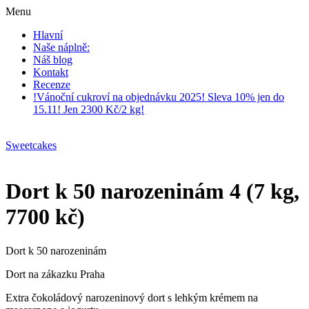
Menu
Hlavní
Naše náplně:
Náš blog
Kontakt
Recenze
!Vánoční cukroví na objednávku 2025! Sleva 10% jen do
15.11! Jen 2300 Kč/2 kg!
Sweetcakes
Dort k 50 narozeninám 4 (7 kg,
7700 kč)
Dort k 50 narozeninám
Dort na zákazku Praha
Extra čokoládový narozeninový dort s lehkým krémem na