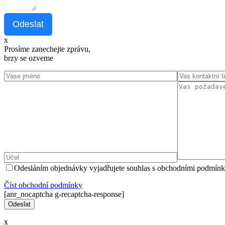
Odeslat
x
Prosíme zanechejte zprávu,
brzy se ozveme
Odesláním objednávky vyjadřujete souhlas s obchodními podmínk
Číst оbchodní podmínky
[anr_nocaptcha g-recaptcha-response]
x