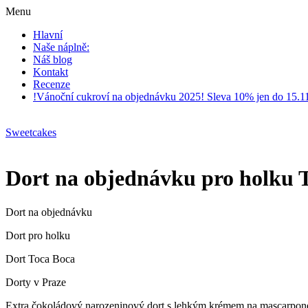
Menu
Hlavní
Naše náplně:
Náš blog
Kontakt
Recenze
!Vánoční cukroví na objednávku 2025! Sleva 10% jen do 15.1
Sweetcakes
Dort na objednávku pro holku T
Dort na objednávku
Dort pro holku
Dort Toca Boca
Dorty v Praze
Extra čokoládový narozeninový dort s lehkým krémem na mascarpone