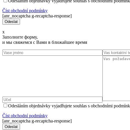
Odesláním objednávky vyjadřujete souhlas s obchodními podmínk
Číst оbchodní podmínky
[anr_nocaptcha g-recaptcha-response]
x
Заполните форму,
и мы свяжемся с Вами в ближайшее время
Odesláním objednávky vyjadřujete souhlas s obchodními podmínk
Číst оbchodní podmínky
[anr_nocaptcha g-recaptcha-response]