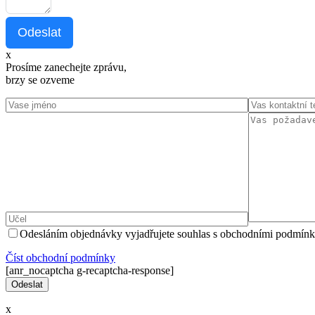
Odeslat
x
Prosíme zanechejte zprávu,
brzy se ozveme
Odesláním objednávky vyjadřujete souhlas s obchodními podmínk
Číst оbchodní podmínky
[anr_nocaptcha g-recaptcha-response]
x