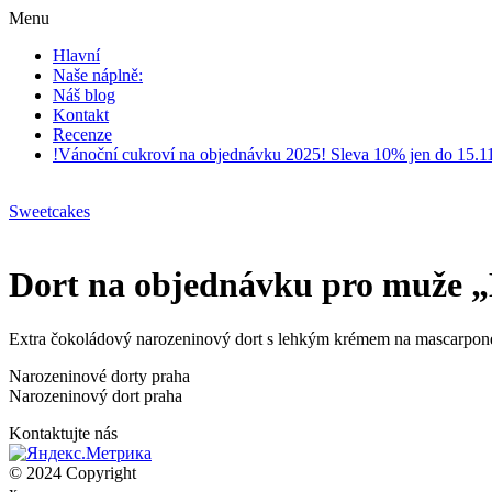
Menu
Hlavní
Naše náplně:
Náš blog
Kontakt
Recenze
!Vánoční cukroví na objednávku 2025! Sleva 10% jen do 15.1
Sweetcakes
Dort na objednávku pro muže „B
Extra čokoládový narozeninový dort s lehkým krémem na mascarpone
Narozeninové dorty praha
Narozeninový dort praha
Kontaktujte nás
© 2024 Copyright