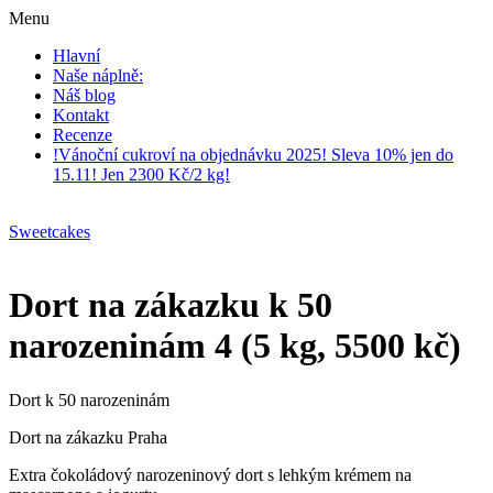
Menu
Hlavní
Naše náplně:
Náš blog
Kontakt
Recenze
!Vánoční cukroví na objednávku 2025! Sleva 10% jen do
15.11! Jen 2300 Kč/2 kg!
Sweetcakes
Dort na zákazku k 50
narozeninám 4 (5 kg, 5500 kč)
Dort k 50 narozeninám
Dort na zákazku Praha
Extra čokoládový narozeninový dort s lehkým krémem na