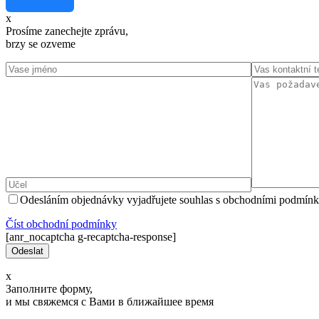
x
Prosíme zanechejte zprávu,
brzy se ozveme
Odesláním objednávky vyjadřujete souhlas s obchodními podmínk
Číst оbchodní podmínky
[anr_nocaptcha g-recaptcha-response]
x
Заполните форму,
и мы свяжемся с Вами в ближайшее время