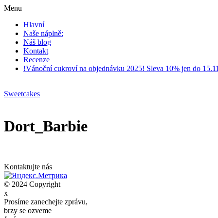
Menu
Hlavní
Naše náplně:
Náš blog
Kontakt
Recenze
!Vánoční cukroví na objednávku 2025! Sleva 10% jen do 15.1
Sweetcakes
Dort_Barbie
Kontaktujte nás
© 2024 Copyright
x
Prosíme zanechejte zprávu,
brzy se ozveme