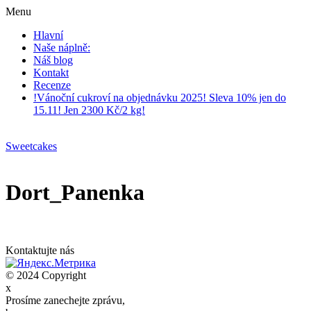
Menu
Hlavní
Naše náplně:
Náš blog
Kontakt
Recenze
!Vánoční cukroví na objednávku 2025! Sleva 10% jen do
15.11! Jen 2300 Kč/2 kg!
Sweetcakes
Dort_Panenka
Kontaktujte nás
© 2024 Copyright
x
Prosíme zanechejte zprávu,