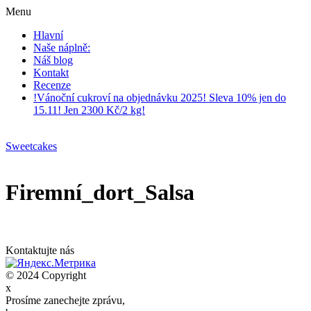
Menu
Hlavní
Naše náplně:
Náš blog
Kontakt
Recenze
!Vánoční cukroví na objednávku 2025! Sleva 10% jen do
15.11! Jen 2300 Kč/2 kg!
Sweetcakes
Firemní_dort_Salsa
Kontaktujte nás
© 2024 Copyright
x
Prosíme zanechejte zprávu,