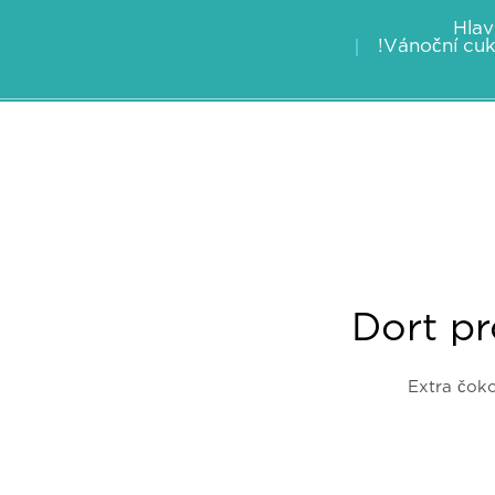
Hlav
!Vánoční cuk
Dort pr
Extra čok