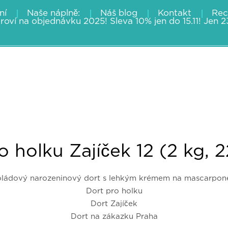
ní
Naše náplně:
Náš blog
Kontakt
Rec
roví na objednávku 2025! Sleva 10% jen do 15.11! Jen 
o holku Zajíček 12 (2 kg, 
oládový narozeninový dort s lehkým krémem na mascarpone
Dort pro holku
Dort Zajíček
Dort na zákazku Praha