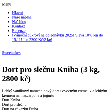
Menu
Hlavní
Naše náplně:
Náš blog
Kontakt
Recenze
!Vánoční cukroví na objednávku 2025! Sleva 10% jen do
15.11! Jen 2300 Kč/2 kg!
Sweetcakes
Dort pro slečnu Kniha (3 kg,
2800 kč)
Lehký vanilkový narozeninový dort s ovocným cremeux a lehkým
krémem na mascarpone a jogurtu
Dort Kniha
Dort pro slečnu
Dort na zákazku Praha