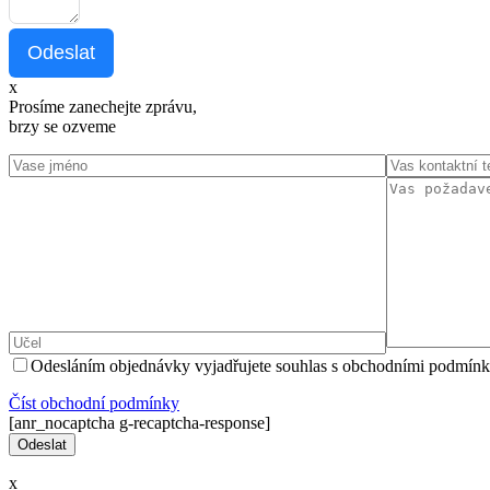
Odeslat
x
Prosíme zanechejte zprávu,
brzy se ozveme
Odesláním objednávky vyjadřujete souhlas s obchodními podmínk
Číst оbchodní podmínky
[anr_nocaptcha g-recaptcha-response]
x