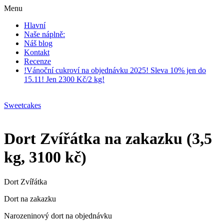
Menu
Hlavní
Naše náplně:
Náš blog
Kontakt
Recenze
!Vánoční cukroví na objednávku 2025! Sleva 10% jen do
15.11! Jen 2300 Kč/2 kg!
Sweetcakes
Dort Zvířátka na zakazku (3,5
kg, 3100 kč)
Dort Zvířátka
Dort na zakazku
Narozeninový dort na objednávku