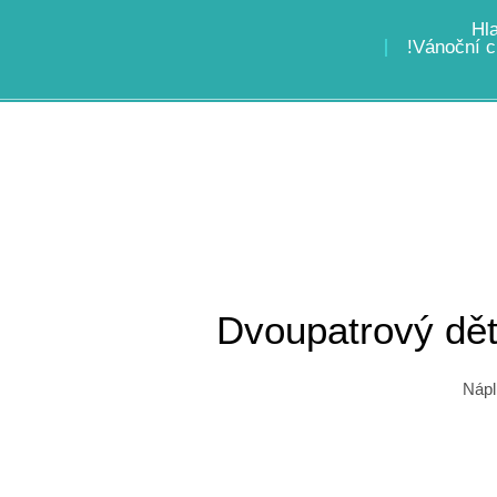
Hl
!Vánoční c
Dvoupatrový děts
Nápl