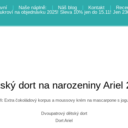
avní
Naše náplně:
Náš blog
Kontakt
Rece
ukroví na objednávku 2025! Sleva 10% jen do 15.11! Jen 23
ký dort na narozeniny Ariel 
ň: Extra čokoládový korpus a moussovy krém na mascarpone s jog
Dvoupatrový dětský dort
Dort Ariel