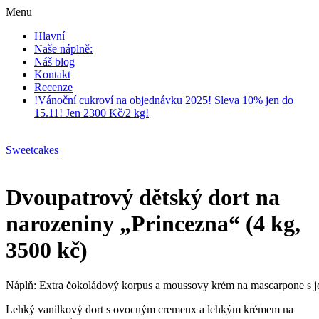
Menu
Hlavní
Naše náplně:
Náš blog
Kontakt
Recenze
!Vánoční cukroví na objednávku 2025! Sleva 10% jen do
15.11! Jen 2300 Kč/2 kg!
Sweetcakes
Dvoupatrový dětský dort na
narozeniny „Princezna“ (4 kg,
3500 kč)
Náplň: Extra čokoládový korpus a moussovy krém na mascarpone s 
Lehký vanilkový dort s ovocným cremeux a lehkým krémem na