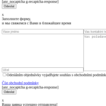
[anr_nocaptcha g-recaptcha-response]
x
Заполните форму,
и мы свяжемся с Вами в ближайшее время
Odesláním objednávky vyjadřujete souhlas s obchodními podmínk
Číst оbchodní podmínky
[anr_nocaptcha g-recaptcha-response]
x
Ваша заявка успешно отправлена!