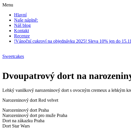
Menu
Hlavní
Naše náplně:
Náš blog
Kontakt
Recenze
!Vánoční cukroví na objednávku 2025! Sleva 10% jen do 15.1
Sweetcakes
Dvoupatrový dort na narozeniny
Lehký vanilkový narozeninový dort s ovocným cremeux a lehkým kr
Narozeninový dort Red velvet
Narozeninový dort Praha
Narozeninový dort pro muže Praha
Dort na zákazku Praha
Dort Star Wars