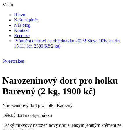
Menu
Hlavní
Naše náplně:
Náš blog
Kontakt
Recenze
!Vánoční cukroví na objednávku 2025! Sleva 10% jen do
15.11! Jen 2300 Kč/2 kg!
Sweetcakes
Narozeninový dort pro holku
Barevný (2 kg, 1900 kč)
Narozeninový dort pro holku Barevný
Dětský dort na objednávku
Lehký mrkvový narozeninový dort s lehkým jemným krémem ze