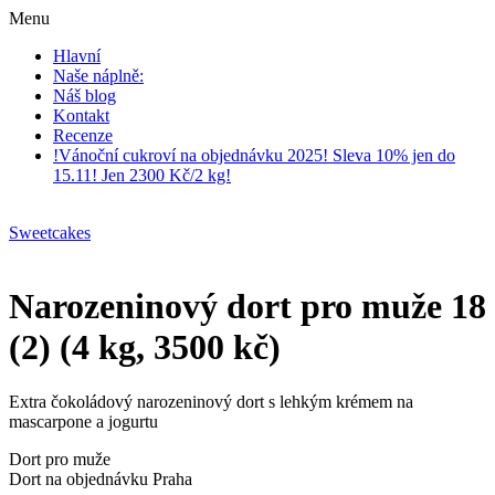
Menu
Hlavní
Naše náplně:
Náš blog
Kontakt
Recenze
!Vánoční cukroví na objednávku 2025! Sleva 10% jen do
15.11! Jen 2300 Kč/2 kg!
Sweetcakes
Narozeninový dort pro muže 18
(2) (4 kg, 3500 kč)
Extra čokoládový narozeninový dort s lehkým krémem na
mascarpone a jogurtu
Dort pro muže
Dort na objednávku Praha