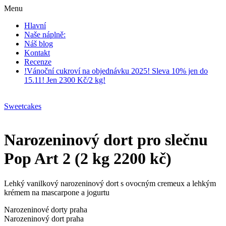
Menu
Hlavní
Naše náplně:
Náš blog
Kontakt
Recenze
!Vánoční cukroví na objednávku 2025! Sleva 10% jen do
15.11! Jen 2300 Kč/2 kg!
Sweetcakes
Narozeninový dort pro slečnu
Pop Art 2 (2 kg 2200 kč)
Lehký vanilkový narozeninový dort s ovocným cremeux a lehkým
krémem na mascarpone a jogurtu
Narozeninové dorty praha
Narozeninový dort praha