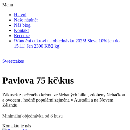
Menu
Hlavní
Naše náplně:
Náš blog
Kontakt
Recenze
!Vánoční cukroví na objednávku 2025! Sleva 10% jen do
15.11! Jen 2300 Kč/2 kg!
Sweetcakes
Pavlova 75 kč\kus
Zákusek z pečeného krému ze šlehaných bílku, zdobeny šlehačkou
a ovocem , hodně populární zejména v Austrálii a na Novem
Zélandu
Minimální objednávka od 6 kusu
Kontaktujte nás