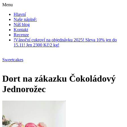
Menu
Hlavní
Naše náplně:
Náš blog
Kontakt
Recenze
!Vánoční cukroví na objednávku 2025! Sleva 10% jen do
15.11! Jen 2300 Kč/2 kg!
Sweetcakes
Dort na zákazku Čokoládový
Jednorožec