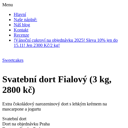
Menu
Hlavní
Naše náplně:
Náš blog
Kontakt
Recenze
!Vánoční cukroví na objednávku 2025! Sleva 10% jen do
15.11! Jen 2300 Kč/2 kg!
Sweetcakes
Svatební dort Fialový (3 kg,
2800 kč)
Extra čokoládový narozeninový dort s lehkým krémem na
mascarpone a jogurtu
Svatební dort
Dort na objednávku Praha