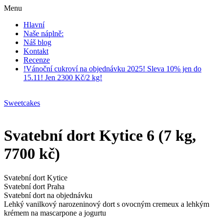
Menu
Hlavní
Naše náplně:
Náš blog
Kontakt
Recenze
!Vánoční cukroví na objednávku 2025! Sleva 10% jen do
15.11! Jen 2300 Kč/2 kg!
Sweetcakes
Svatební dort Kytice 6 (7 kg,
7700 kč)
Svatební dort Kytice
Svatební dort Praha
Svatební dort na objednávku
Lehký vanilkový narozeninový dort s ovocným cremeux a lehkým
krémem na mascarpone a jogurtu