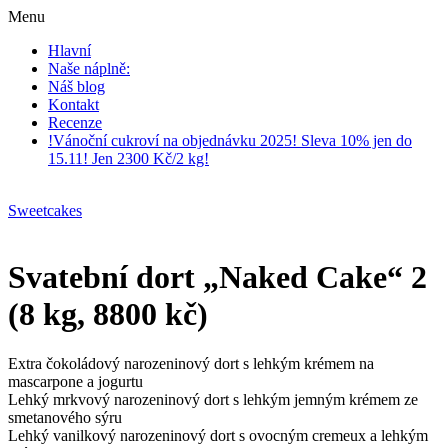
Menu
Hlavní
Naše náplně:
Náš blog
Kontakt
Recenze
!Vánoční cukroví na objednávku 2025! Sleva 10% jen do
15.11! Jen 2300 Kč/2 kg!
Sweetcakes
Svatební dort „Naked Cake“ 2
(8 kg, 8800 kč)
Extra čokoládový narozeninový dort s lehkým krémem na
mascarpone a jogurtu
Lehký mrkvový narozeninový dort s lehkým jemným krémem ze
smetanového sýru
Lehký vanilkový narozeninový dort s ovocným cremeux a lehkým