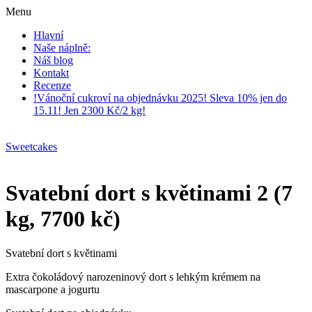
Menu
Hlavní
Naše náplně:
Náš blog
Kontakt
Recenze
!Vánoční cukroví na objednávku 2025! Sleva 10% jen do
15.11! Jen 2300 Kč/2 kg!
Sweetcakes
Svatební dort s květinami 2 (7
kg, 7700 kč)
Svatební dort s květinami
Extra čokoládový narozeninový dort s lehkým krémem na
mascarpone a jogurtu